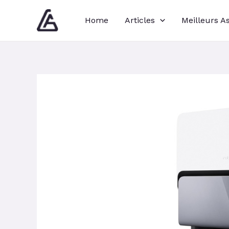
Aller
Navigation
Home
Articles
Meilleurs A
au
des
contenu
articles