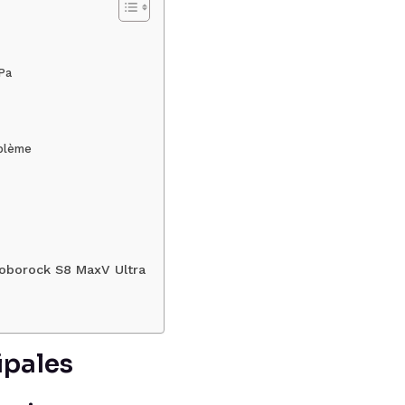
 Pa
oblème
oborock S8 MaxV Ultra
ipales