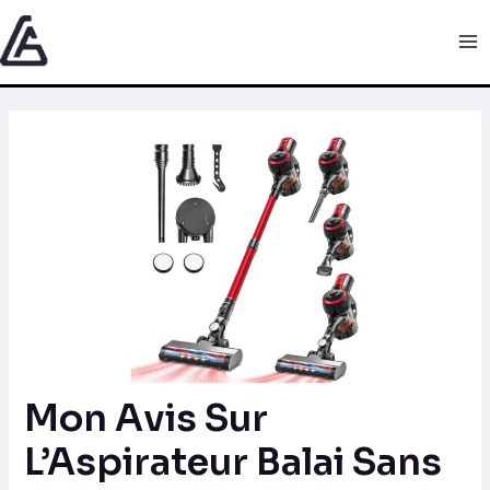
Aller
Navigation
Ma
au
des
Me
contenu
articles
Mon Avis Sur
L’Aspirateur Balai Sans