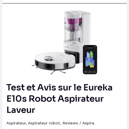
Test
et
Avis
sur
le
Eureka
E10s
Robot
Aspirateur
Laveur
Test et Avis sur le Eureka
E10s Robot Aspirateur
Laveur
Aspirateur
,
Aspirateur robot
,
Reviews
/
Aspira