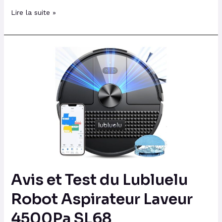
Lire la suite »
Avis
et
Test
du
Lubluelu
Robot
Aspirateur
Laveur
4500Pa
SL68
Avis et Test du Lubluelu
Robot Aspirateur Laveur
4500Pa SL68