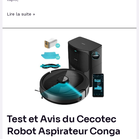
Lire la suite »
Test
et
Avis
du
Cecotec
Robot
Aspirateur
Conga
8290
Immortal
Test et Avis du Cecotec
Ultra
Power
Robot Aspirateur Conga
Home