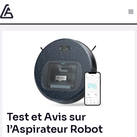
Aller
Navigation
Ma
au
des
Me
contenu
articles
Test et Avis sur
l’Aspirateur Robot