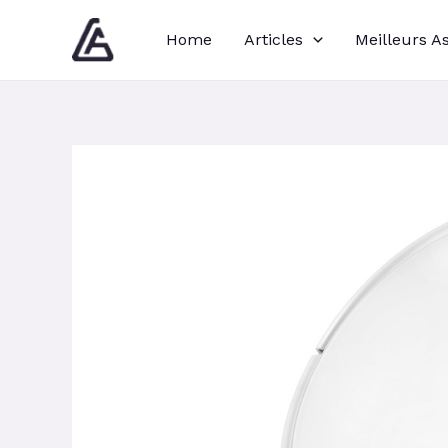
Aller
Navigation
Home
Articles
Meilleurs A
au
des
contenu
articles