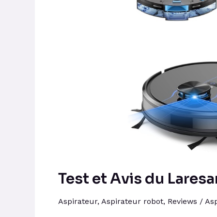
du
Laresar
L6
NEX
Robot
Aspirateur
Test et Avis du Lares
Aspirateur
,
Aspirateur robot
,
Reviews
/
Asp