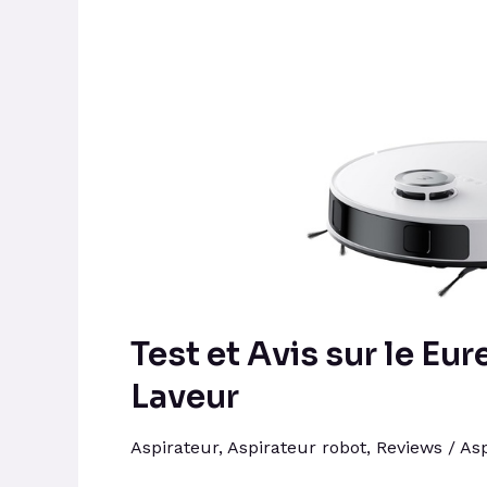
Eureka
E10s
Robot
Aspirateur
Laveur
Test et Avis sur le Eu
Laveur
Aspirateur
,
Aspirateur robot
,
Reviews
/
Asp