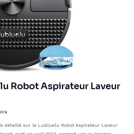
elu Robot Aspirateur Laveur
ira
vis détaillé sur le Lubluelu Robot Aspirateur Laveur
écent, sorti en avril 2024, promet une puissance