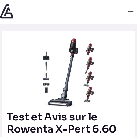
Aller
Navigation
Ma
au
des
Me
contenu
articles
Test et Avis sur le
Rowenta X-Pert 6.60