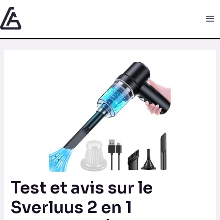
Aller
Navigation
Ma
au
des
Me
contenu
articles
Test et avis sur le
Sverluus 2 en 1