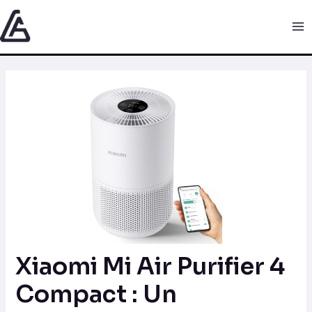
Aller
Navigation
Ma
au
des
Me
contenu
articles
Xiaomi Mi Air Purifier 4
Compact : Un