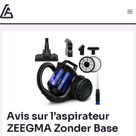
Aller
Navigation
Ma
au
des
Me
contenu
articles
Avis sur l’aspirateur
ZEEGMA Zonder Base