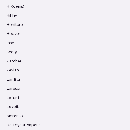
H.Koenig
Hihhy
Honiture
Hoover
Inse
Iwoly
Kärcher
Kevian
LanBlu
Laresar
Lefant
Levoit
Morento
Nettoyeur vapeur