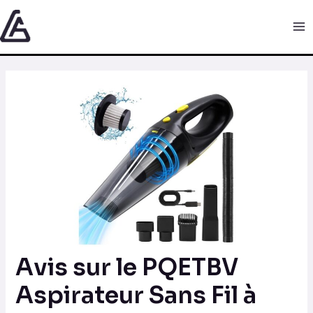
Aller
Navigation
Ma
au
des
Me
contenu
articles
Avis sur le PQETBV
Aspirateur Sans Fil à