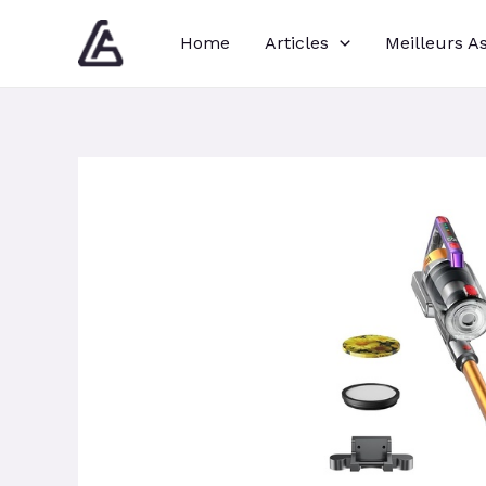
Aller
Navigation
Home
Articles
Meilleurs A
au
des
contenu
articles