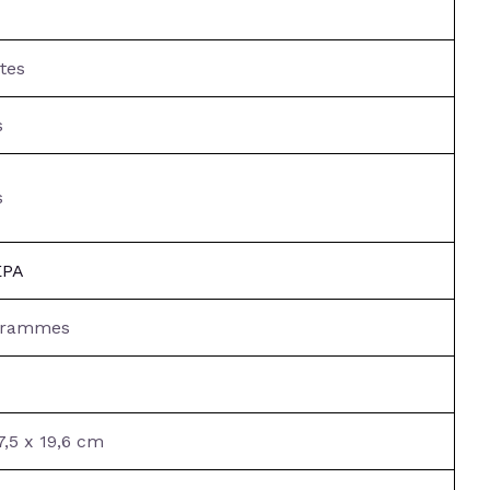
tes
s
s
EPA
ogrammes
7,5 x 19,6 cm