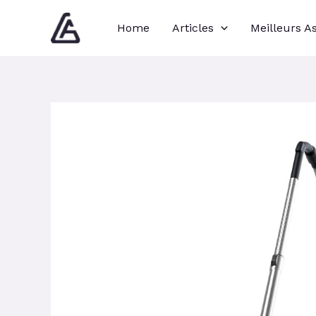
Aller
Navigation
Home
Articles
Meilleurs A
au
des
contenu
articles