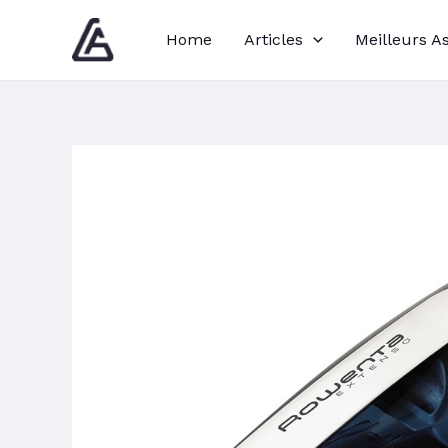
Aller
Navigation
Home
Articles
Meilleurs A
au
des
contenu
articles