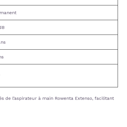
rmanent
dB
ans
ns
r
s de l’aspirateur à main Rowenta Extenso, facilitant