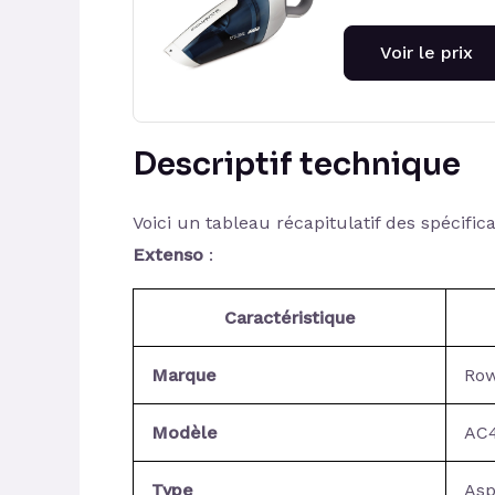
Voir le prix
Descriptif technique
Voici un tableau récapitulatif des spécific
Extenso
:
Caractéristique
Marque
Ro
Modèle
AC
Type
Asp