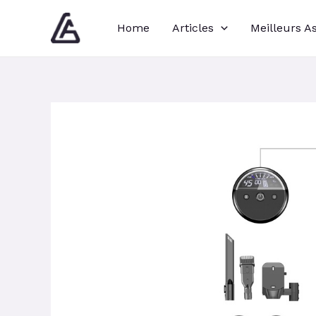
Aller
Navigation
Home
Articles
Meilleurs A
au
des
contenu
articles