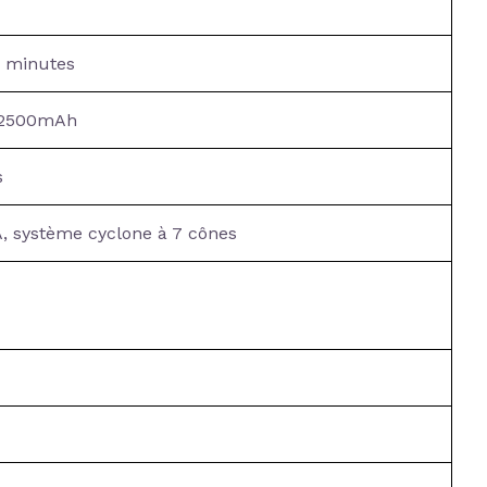
5 minutes
 2500mAh
s
A, système cyclone à 7 cônes