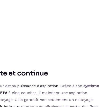
te et continue
eur est sa
puissance d’aspiration
. Grâce à son
système
HEPA
à cinq couches, il maintient une aspiration
ettoyage. Cela garantit non seulement un nettoyage
ir intérieur
plus sain en éliminant les particules fines.