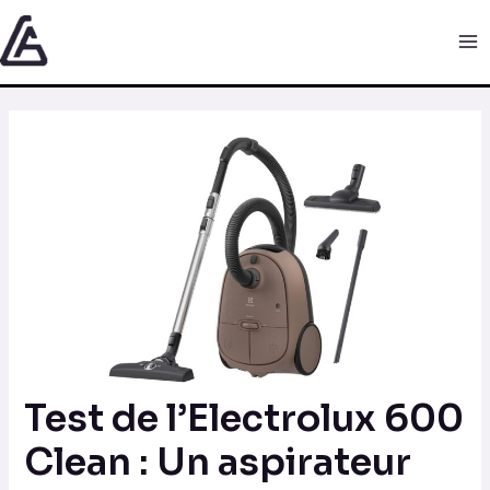
Aller
Navigation
Ma
au
des
Me
contenu
articles
Test de l’Electrolux 600
Clean : Un aspirateur