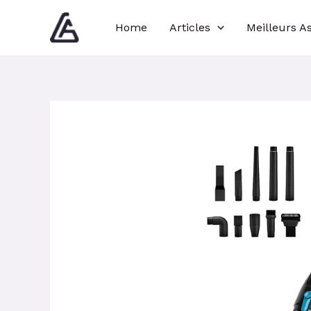
Aller
Navigation
Home
Articles
Meilleurs A
au
des
contenu
articles