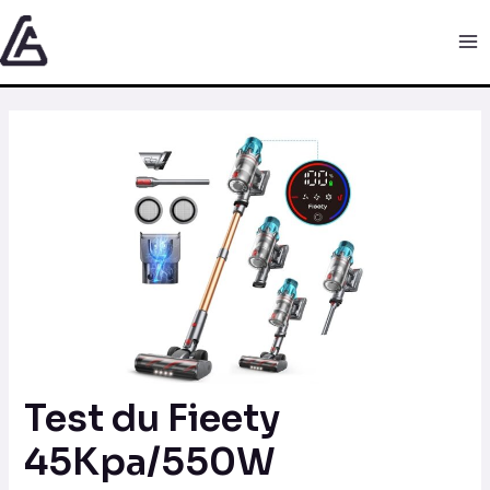
Aller
Navigation
Ma
au
des
Me
contenu
articles
Test du Fieety
45Kpa/550W